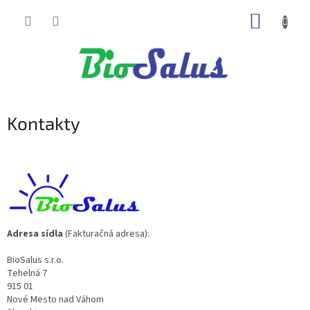
Prejsť
NÁKUP
na
obsah
KOŠÍK
Kontakty
Adresa sídla
(Fakturačná adresa):
BioSalus s.r.o.
Tehelná 7
915 01
Nové Mesto nad Váhom