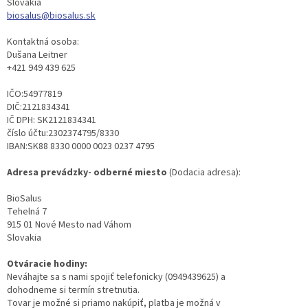
Slovakia
biosalus@biosalus.sk
Kontaktná osoba:
Dušana Leitner
+421 949 439 625
IČO:
54977819
DIČ:
2121834341
IČ DPH: SK
2121834341
číslo účtu:
2302374795
/8330
IBAN:
SK88 8330 0000 0023 0237 4795
Adresa prevádzky- odberné miesto
(Dodacia adresa):
BioSalus
Tehelná 7
915 01 Nové Mesto nad Váhom
Slovakia
Otváracie hodiny:
Neváhajte sa s nami spojiť telefonicky (0949439625) a
dohodneme si termín stretnutia.
Tovar je možné si priamo nakúpiť, platba je možná v