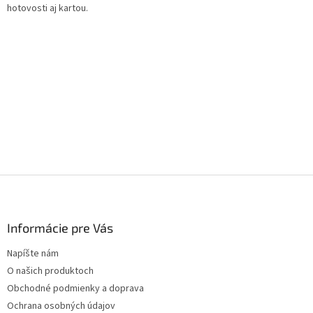
hotovosti aj kartou.
Z
á
p
ä
Informácie pre Vás
t
Napíšte nám
i
O našich produktoch
e
Obchodné podmienky a doprava
Ochrana osobných údajov