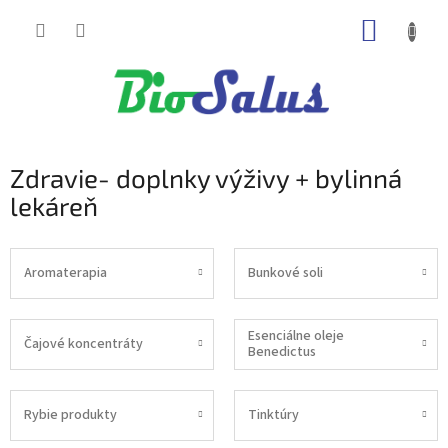
Prejsť
NÁKUP
na
obsah
KOŠÍK
Zdravie- doplnky výživy + bylinná
lekáreň
Aromaterapia
Bunkové soli
Esenciálne oleje
Čajové koncentráty
Benedictus
Rybie produkty
Tinktúry