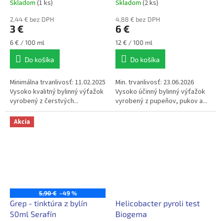
Skladom
(1 ks)
Skladom
(2 ks)
2,44 € bez DPH
4,88 € bez DPH
3 €
6 €
Jednotková
Jednotková
6 € / 100 ml
12 € / 100 ml
cena:
cena:
Do košíka
Do košíka
Minimálna trvanlivosť: 11.02.2025
Min. trvanlivosť: 23.06.2026
Vysoko kvalitný bylinný výťažok
Vysoko účinný bylinný výťažok
vyrobený z čerstvých...
vyrobený z pupeňov, pukov a...
Akcia
5,90 €
–49 %
Grep - tinktúra z bylín
Helicobacter pyroli test
50ml Serafín
Biogema