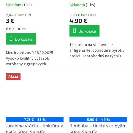
Skladom
(1 ks)
Skladom
(1 ks)
2,44 € bez DPH
3,98 € bez DPH
3 €
4,90 €
Jednotková
6 € / 100 ml
Do košíka
cena:
Do košíka
1ks testu na stanovenie
antigénu Helicobactera pyroli v
Min. trvanlivosť: 18.12.2025
stolici. Test vhodný na rýchlu...
Vysoko kvalitný výťažok
vyrobený z grepových...
Akcia
7,75 €
–35 %
5,90 €
–49 %
Jarabina vtáčia - tinktúra z
Rimbaba - tinktúra z bylín
bylín 50ml Serafín
50ml Serafín