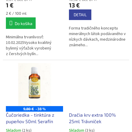
o
1 €
13 €
v
Jednotková
2 € / 100 ml
DETAIL
cena:
Do košíka
Forma tradičného konceptu
minerálnych látok podávaného v
Minimálna trvanlivosť:
nízkych dávkach, medzinárodne
10.02.2025Vysoko kvalitný
známeho...
bylinný výťažok vyrobený
z čerstvých bylín...
9,80 €
–38 %
Čučoriedka - tinktúra z
Dračia krv extra 100%
pupeňov 50ml Serafín
25ml Trávniček
Skladom
(2 ks)
Skladom
(3 ks)