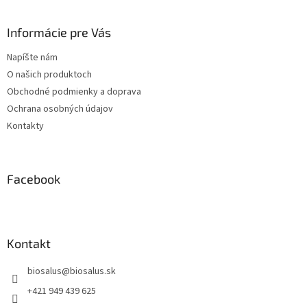
á
i
p
e
ä
Informácie pre Vás
p
t
r
Napíšte nám
i
v
O našich produktoch
k
e
y
Obchodné podmienky a doprava
v
Ochrana osobných údajov
ý
Kontakty
p
i
s
u
Facebook
Kontakt
biosalus
@
biosalus.sk
+421 949 439 625