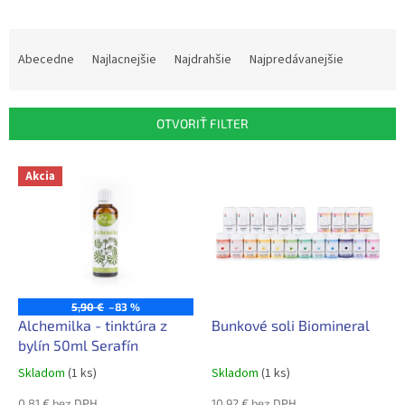
R
a
Abecedne
Najlacnejšie
Najdrahšie
Najpredávanejšie
d
e
n
OTVORIŤ FILTER
i
e
V
p
Akcia
ý
r
p
o
i
d
s
u
p
k
r
t
o
5,90 €
–83 %
o
d
Alchemilka - tinktúra z
Bunkové soli Biomineral
v
u
bylín 50ml Serafín
k
Skladom
(1 ks)
Skladom
(1 ks)
t
0,81 € bez DPH
10,92 € bez DPH