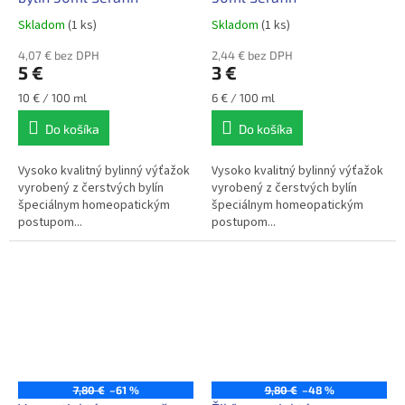
Skladom
(1 ks)
Skladom
(1 ks)
4,07 € bez DPH
2,44 € bez DPH
5 €
3 €
Jednotková
Jednotková
10 € / 100 ml
6 € / 100 ml
cena:
cena:
Do košíka
Do košíka
Vysoko kvalitný bylinný výťažok
Vysoko kvalitný bylinný výťažok
vyrobený z čerstvých bylín
vyrobený z čerstvých bylín
špeciálnym homeopatickým
špeciálnym homeopatickým
postupom...
postupom...
7,80 €
–61 %
9,80 €
–48 %