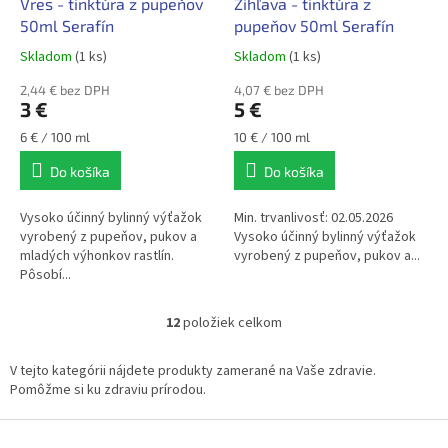
Vres - tinktúra z pupeňov
Žihľava - tinktúra z
50ml Serafín
pupeňov 50ml Serafín
Skladom
(1 ks)
Skladom
(1 ks)
2,44 € bez DPH
4,07 € bez DPH
3 €
5 €
Jednotková
Jednotková
6 € / 100 ml
10 € / 100 ml
cena:
cena:
Do košíka
Do košíka
Vysoko účinný bylinný výťažok
Min. trvanlivosť: 02.05.2026
vyrobený z pupeňov, pukov a
Vysoko účinný bylinný výťažok
mladých výhonkov rastlín.
vyrobený z pupeňov, pukov a...
Pôsobí...
12
položiek celkom
O
v
l
V tejto kategórii nájdete produkty zamerané na Vaše zdravie.
á
Pomôžme si ku zdraviu prírodou.
d
a
Z
c