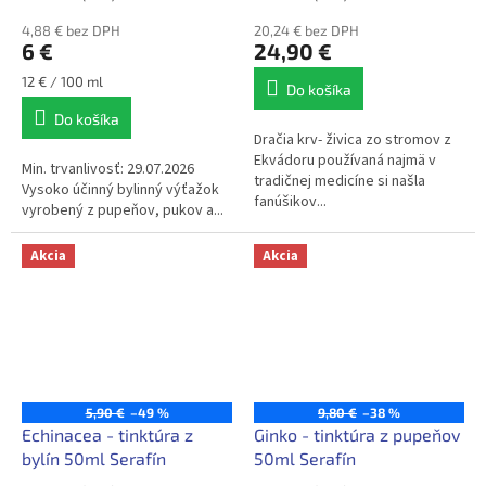
4,88 € bez DPH
20,24 € bez DPH
6 €
24,90 €
Jednotková
12 € / 100 ml
Do košíka
cena:
Do košíka
Dračia krv- živica zo stromov z
Ekvádoru používaná najmä v
Min. trvanlivosť: 29.07.2026
tradičnej medicíne si našla
Vysoko účinný bylinný výťažok
fanúšikov...
vyrobený z pupeňov, pukov a...
Akcia
Akcia
5,90 €
–49 %
9,80 €
–38 %
Echinacea - tinktúra z
Ginko - tinktúra z pupeňov
bylín 50ml Serafín
50ml Serafín