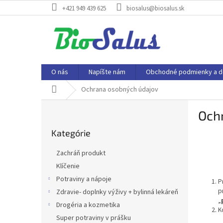
Prejsť
+421 949 439 625
biosalus@biosalus.sk
na
obsah
O nás
Napíšte nám
Obchodné podmienky a d
Domov
Ochrana osobných údajov
B
Och
o
Preskočiť
č
Kategórie
kategórie
n
ý
Zachráň produkt
p
Klíčenie
a
Potraviny a nápoje
n
P
p
e
Zdravie- doplnky výživy + bylinná lekáreň
„
l
Drogéria a kozmetika
K
Super potraviny v prášku