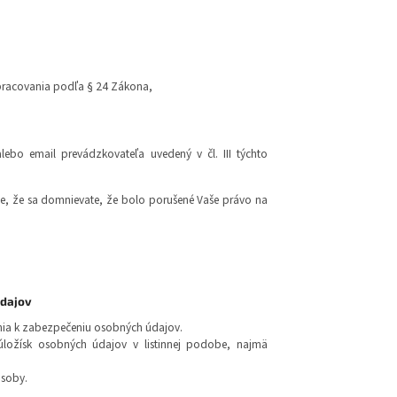
racovania podľa § 24 Zákona,
ebo email prevádzkovateľa uvedený v čl. III týchto
e, že sa domnievate, že bolo porušené Vaše právo na
dajov
enia k zabezpečeniu osobných údajov.
 úložísk osobných údajov v listinnej podobe, najmä
osoby.