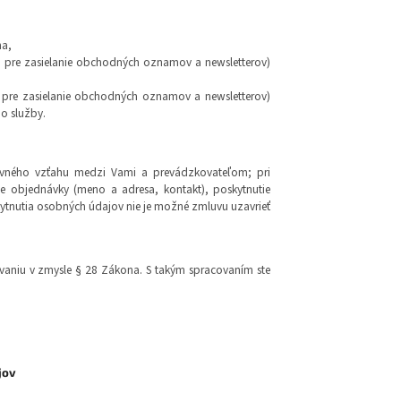
na,
 pre zasielanie obchodných oznamov a newsletterov)
 pre zasielanie obchodných oznamov a newsletterov)
o služby.
luvného vzťahu medzi Vami a prevádzkovateľom; pri
e objednávky (meno a adresa, kontakt), poskytnutie
ytnutia osobných údajov nie je možné zmluvu uzavrieť
aniu v zmysle § 28 Zákona. S takým spracovaním ste
jov