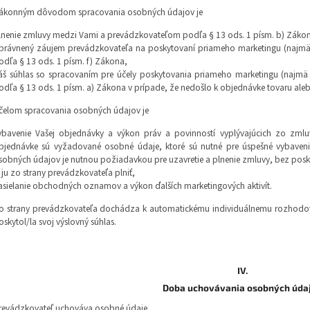
ákonným dôvodom spracovania osobných údajov je
lnenie zmluvy medzi Vami a prevádzkovateľom podľa § 13 ods. 1 písm. b) Záko
právnený záujem prevádzkovateľa na poskytovaní priameho marketingu (najmä
odľa § 13 ods. 1 písm. f) Zákona,
áš súhlas so spracovaním pre účely poskytovania priameho marketingu (najmä
odľa § 13 ods. 1 písm. a) Zákona v prípade, že nedošlo k objednávke tovaru aleb
čelom spracovania osobných údajov je
ybavenie Vašej objednávky a výkon práv a povinností vyplývajúcich zo zm
bjednávke sú vyžadované osobné údaje, ktoré sú nutné pre úspešné vybaveni
sobných údajov je nutnou požiadavkou pre uzavretie a plnenie zmluvy, bez posk
i ju zo strany prevádzkovateľa plniť,
asielanie obchodných oznamov a výkon ďalších marketingových aktivít.
o strany prevádzkovateľa dochádza k automatickému individuálnemu rozhodov
oskytol/la svoj výslovný súhlas.
IV.
Doba uchovávania osobných úda
revádzkovateľ uchováva osobné údaje