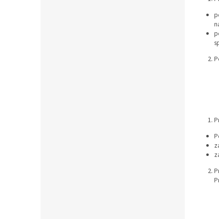
p
n
p
s
P
P
P
z
z
P
P