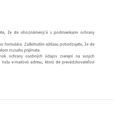
jete, že ste oboznámený/á s podmienkami ochrany
o formulára. Zaškrtnutím súhlasu potvrdzujete, že ste
om rozsahu prijímate.
nok ochrany osobných údajov zverejní na svojich
 Vašu e-mailovú adresu, ktorú ste prevádzkovateľovi