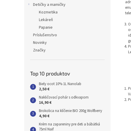
adr
Detičky a mamičky
ema
Kozmetika
tel
Lekáreň
O
Papanie
o
Príslušenstvo
i
g
Novinky
P
Značky
L
Top 10 produktov
Biely ocot 10% 1L Nanolab
P
2,50 €
V
Nakličovací pohár s odkvapom
P
16,90 €
Brokolica na klíčenie BIO 200g Wolfberry
4,90 €
Krém na zapareniny pre deti a bábätká
75ml Naif