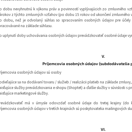
o dobu nevyhnutnú k výkonu práv a povinností vyplývajúcich zo zmluvného v
árokov z týchto zmluvných vzťahov (po dobu 15 rokov od ukončení zmluvného v
o dobu, než je odvolaný súhlas so spracovaním osobných údajov pre účely m
pracovávané na základe súhlasu.
o uplynutí doby uchovávania osobných údajov prevádzkovateľ osobné údaje v
V.
Príjemcovia osobných údajov (subdodávatelia 
ríjemcovia osobných údajov sú osoby
odieľajúce sa na dodávaní tovaru / služieb / realizácii platieb na základe zmluvy,
aisťujúce služby prevádzkovania e-shopu (Shoptet) a ďalšie služby v súvislosti s
aisťujúce marketingové služby.
revádzkovateľ má v úmysle odovzdať osobné údaje do tretej krajiny (do k
ríjemcovia osobných údajov v tretích krajinách sú poskytovatelia mailingových slu
VI.