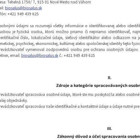
esa: Tehelná 1750/ 7, 915 01 Nové Mesto nad Váhom
il:
biosalus@biosalus.sk
efón: +421 949 439 625
sobnými údajmi sa rozumejú všetky informácie o identifikovanej alebo identifik
sobou je fyzická osoba, ktorú možno priamo či nepriamo identifikovať, najm
dentifikačné číslo, lokalizačné údaje, sieťový identifikátor alebo odkazom na je
enetickej, psychickej, ekonomickej, kultúrnej alebo spoločenskej identity tejto fyzi
revádzkovateľ vymenoval zodpovednú osobu pre ochranu osobných údajov. 
eitner, email:
biosalus@biosalus.sk
č.: +421 949 439 625
II.
Zdroje a kategórie spracovávaných osob
revádzkovateľ spracováva osobné údaje, ktoré ste mu poskytol/la alebo osobné 
ašej objednávky.
revádzkovateľ spracováva Vaše identifikačné a kontaktné údaje a údaje nutné pre
III.
Zákonný dôvod a účel spracovania osobn