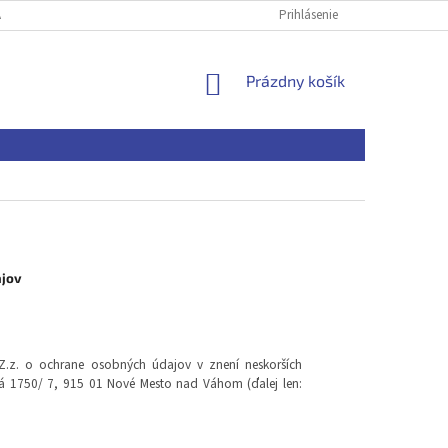
A DOPRAVA
OCHRANA OSOBNÝCH ÚDAJOV
Prihlásenie
KONTAKTY
NÁKUPNÝ
Prázdny košík
KOŠÍK
jov
.z. o ochrane osobných údajov v znení neskorších
á 1750/ 7, 915 01 Nové Mesto nad Váhom (ďalej len: