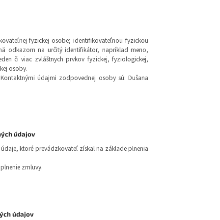
ovateľnej fyzickej osobe; identifikovateľnou fyzickou
ä odkazom na určitý identifikátor, napríklad meno,
den či viac zvláštnych prvkov fyzickej, fyziologickej,
ckej osoby.
Kontaktnými údajmi zodpovednej osoby sú: Dušana
ných údajov
údaje, ktoré prevádzkovateľ získal na základe plnenia
 plnenie zmluvy.
ých údajov