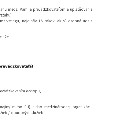
zťahu medzi Vami a prevádzkovateľom a uplatňovanie
zťahu).
arketingu, najdlhšie 15 rokov, ak sú osobné údaje
ymaže.
prevádzkovateľa)
 prevádzkovaním e-shopu,
rajiny mimo EU) alebo medzinárodnej organizácii.
žieb / cloudových služieb.