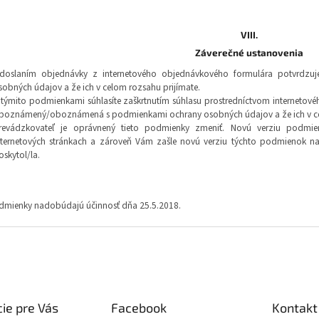
VIII.
Záverečné ustanovenia
doslaním objednávky z internetového objednávkového formulára potvrdzu
sobných údajov a že ich v celom rozsahu prijímate.
 týmito podmienkami súhlasíte zaškrtnutím súhlasu prostredníctvom internetovéh
boznámený/oboznámená s podmienkami ochrany osobných údajov a že ich v cel
revádzkovateľ je oprávnený tieto podmienky zmeniť. Novú verziu podmie
nternetových stránkach a zároveň Vám zašle novú verziu týchto podmienok na
oskytol/la.
dmienky nadobúdajú účinnosť dňa 25.5.2018.
ie pre Vás
Facebook
Kontakt