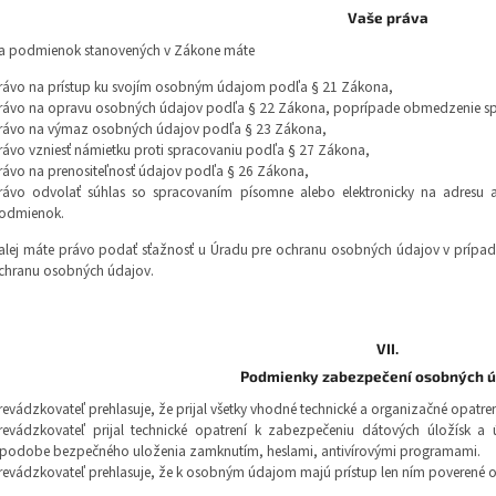
Vaše práva
a podmienok stanovených v Zákone máte
rávo na prístup ku svojím osobným údajom podľa § 21 Zákona,
rávo na opravu osobných údajov podľa § 22 Zákona, poprípade obmedzenie sp
rávo na výmaz osobných údajov podľa § 23 Zákona,
rávo vzniesť námietku proti spracovaniu podľa § 27 Zákona,
rávo na prenositeľnosť údajov podľa § 26 Zákona,
rávo odvolať súhlas so spracovaním písomne alebo elektronicky na adresu al
odmienok.
alej máte právo podať sťažnosť u Úradu pre ochranu osobných údajov v prípad
chranu osobných údajov.
VII.
Podmienky zabezpečení osobných ú
revádzkovateľ prehlasuje, že prijal všetky vhodné technické a organizačné opatr
revádzkovateľ prijal technické opatrení k zabezpečeniu dátových úložísk a
 podobe bezpečného uloženia zamknutím, heslami, antivírovými programami.
revádzkovateľ prehlasuje, že k osobným údajom majú prístup len ním poverené 