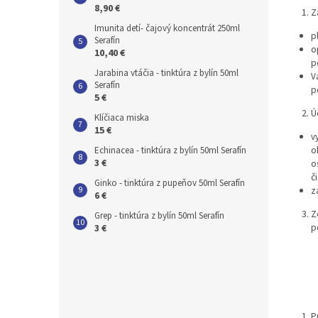
8,90 €
Z
Imunita detí- čajový koncentrát 250ml
p
Serafín
o
10,40 €
p
Jarabina vtáčia - tinktúra z bylín 50ml
V
Serafín
p
5 €
Ú
Klíčiaca miska
15 €
v
o
Echinacea - tinktúra z bylín 50ml Serafín
3 €
o
č
Ginko - tinktúra z pupeňov 50ml Serafín
z
6 €
Z
Grep - tinktúra z bylín 50ml Serafín
p
3 €
P