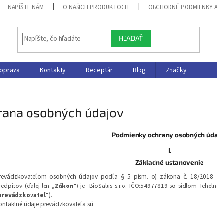
NAPÍŠTE NÁM
O NAŠICH PRODUKTOCH
OBCHODNÉ PODMIENKY 
HĽADAŤ
oprava
Kontakty
Receptár
Blog
Značky
rana osobných údajov
Podmienky ochrany osobných úda
I.
Základné ustanovenie
revádzkovateľom osobných údajov podľa § 5 písm. o) zákona č. 18/2018 Z
redpisov (ďalej len „
Zákon
“) je BioSalus s.r.o. IČO:
54977819
so sídlom Teheln
prevádzkovateľ
“).
ontaktné údaje prevádzkovateľa sú