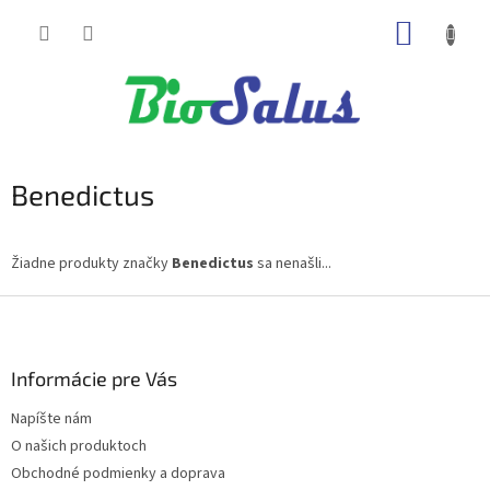
Prejsť
NÁKUP
na
obsah
KOŠÍK
Benedictus
Žiadne produkty značky
Benedictus
sa nenašli...
Z
á
p
ä
Informácie pre Vás
t
Napíšte nám
i
O našich produktoch
e
Obchodné podmienky a doprava