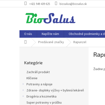
Prejsť
+421 949 439 625
biosalus@biosalus.sk
na
obsah
O nás
Napíšte nám
Obchodné podmienky a d
Domov
Predávané značky
Rapunzel
B
Rap
o
Preskočiť
č
Kategórie
kategórie
n
Žiadne 
ý
Zachráň produkt
p
Klíčenie
a
Potraviny a nápoje
n
e
Zdravie- doplnky výživy + bylinná lekáreň
l
Drogéria a kozmetika
Super potraviny v prášku