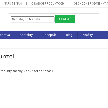
NAPÍŠTE NÁM
O NAŠICH PRODUKTOCH
OBCHODNÉ PODMIENKY 
HĽADAŤ
oprava
Kontakty
Receptár
Blog
Značky
unzel
produkty značky
Rapunzel
sa nenašli...