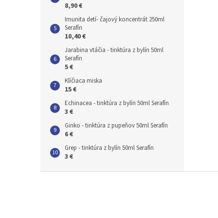
8,90 €
Imunita detí- čajový koncentrát 250ml
Serafín
10,40 €
Jarabina vtáčia - tinktúra z bylín 50ml
Serafín
5 €
Klíčiaca miska
15 €
Echinacea - tinktúra z bylín 50ml Serafín
3 €
Ginko - tinktúra z pupeňov 50ml Serafín
6 €
Grep - tinktúra z bylín 50ml Serafín
3 €
Z
á
p
ä