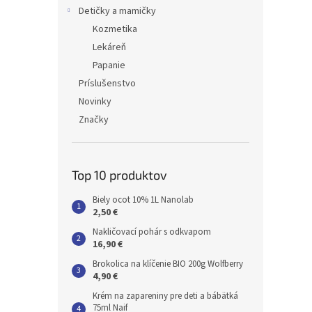
Detičky a mamičky
Kozmetika
Lekáreň
Papanie
Príslušenstvo
Novinky
Značky
Top 10 produktov
Biely ocot 10% 1L Nanolab
2,50 €
Nakličovací pohár s odkvapom
16,90 €
Brokolica na klíčenie BIO 200g Wolfberry
4,90 €
Krém na zapareniny pre deti a bábätká
75ml Naif