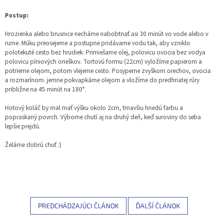
Postup:
Hrozienka alebo brusnice necháme nabobtnať asi 30 minút vo vode alebo v
rume. Múku preosejeme a postupne pridávame vodu tak, aby vzniklo
polotekuté cesto bez hrudiek. Primiešame olej, polovicu ovocia bez vodya
polovicu píniových orieškov. Tortovú formu (22cm) vyložíme papierom a
potrieme olejom, potom vlejeme cesto. Posypeme zvyškom orechov, ovocia
a rozmarínom. jemne pokvapkáme olejom a vložíme do predhriatej rúry
približne na 45 minút na 180°.
Hotový koláč by mal mať výšku okolo 2cm, tmavšiu hnedú farbu a
popraskaný povrch. Výborne chutí aj na druhý deň, keď suroviny do seba
lepšie prejdú.
Želáme dobrú chuť :)
PREDCHÁDZAJÚCI ČLÁNOK
ĎALŠÍ ČLÁNOK