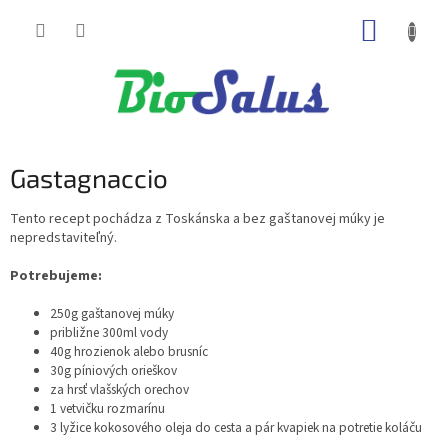
Prejsť
NÁKUP
na
obsah
KOŠÍK
Gastagnaccio
Tento recept pochádza z Toskánska a bez gaštanovej múky je
nepredstaviteľný.
Potrebujeme:
250g gaštanovej múky
približne 300ml vody
40g hrozienok alebo brusníc
30g píniových orieškov
za hrsť vlašských orechov
1 vetvičku rozmarínu
3 lyžice kokosového oleja do cesta a pár kvapiek na potretie koláču