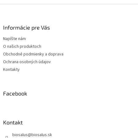
Z
á
p
ä
Informácie pre Vás
t
Napíšte nám
i
O našich produktoch
e
Obchodné podmienky a doprava
Ochrana osobných údajov
Kontakty
Facebook
Kontakt
biosalus
@
biosalus.sk