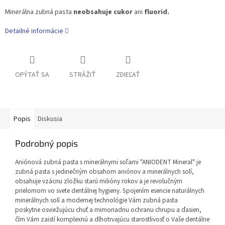
Minerálna zubná pasta
neobsahuje cukor
ani
fluorid.
Detailné informácie
OPÝTAŤ SA
STRÁŽIŤ
ZDIEĽAŤ
Popis
Diskusia
Podrobný popis
Aniónová zubná pasta s minerálnymi soľami "ANIODENT Mineral" je
zubná pasta s jedinečným obsahom aniónov a minerálnych solí,
obsahuje vzácnu zložku starú milióny rokov a je revolučným
prielomom vo svete dentálnej hygieny. Spojením esencie naturálnych
minerálnych solí a modernej technológie Vám zubná pasta
poskytne osviežujúcu chuť a mimoriadnu ochranu chrupu a ďasien,
čím Vám zaistí komplexnú a dlhotrvajúcu starostlivosť o Vaše dentálne