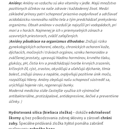
Anióny:
Anióny vo vzduchu sú ako vitamíny v jedle. Majú množstvo
pozitívnych účinkov na naše zdravie i každodenný život. Medzi
základné prínosy patrí schopnosť priaznivo ovplyvňovať a udržiavať
acidobázicku rovnováhu nášho tela a tým predchádzať prekysleniu
organizmu. Obsah aniónov v ovzduší je najvyšší pri vodopádoch, pri
mori a v horách. Najmenej je ich v priemyselných zónach a
uzavretých priestoroch, zvlášť zafajčených.
(
Anióny pôsobiace na organizmus dlhodobo:
Znižujú riziko
gynekologických ochorení, obezity, chronických ochorení kože,
dýchacích, močových i tráviach orgánov, vzniku hemoroidov a
zväčšenej prostaty, upravujú hladinu hormónov, krvného tlaku,
glukózy, pH, čistia krv a predchádzajú tvorbe krvných zrazenín,
kŕčových žíl, cýst, zrastov, okysličujú a uľahčujú dýchanie, tlmia
bolesť, znižujú únavu a napätie, ovplyvňujú pozitívne únik moču,
rozpúšťajú hlieny. Anióny zlepšujú našu schopnosť sústrediť sa,
urýchľujú hojenie rán, regenerujú bunky.
Moderná medicína stále častejšie využíva ich výnimočné
antibakteriálne, protizápalové, antidepresívne, liečivé a preventívne
účinky. )
Hydratovaná silica (bieliaca zložka) -
dokáže
odstraňovať
škvrny
aj bez poškodzovania zubnej skloviny a zároveň
chráni
zuby.
Špeciálne pridávaná zložka Xylitol pomáha zabrániť
rozširovaniu
zubného kazu
.