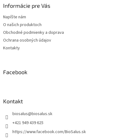
ä
Informácie pre Vás
t
Napíšte nám
i
O našich produktoch
e
Obchodné podmienky a doprava
Ochrana osobných údajov
Kontakty
Facebook
Kontakt
biosalus
@
biosalus.sk
+421 949 439 625
https://www.facebook.com/BioSalus.sk