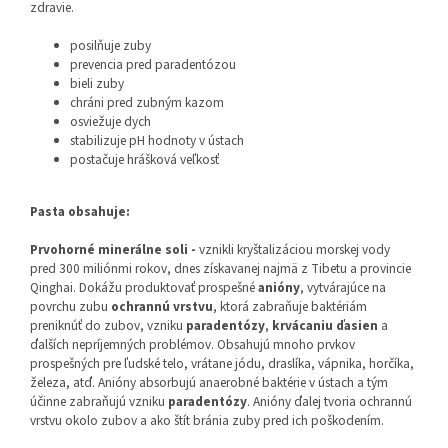
zdravie.
posilňuje zuby
prevencia pred paradentózou
bieli zuby
chráni pred zubným kazom
osviežuje dych
stabilizuje pH hodnoty v ústach
postačuje hrášková veľkosť
Pasta obsahuje:
Prvohorné minerálne soli -
vznikli kryštalizáciou morskej vody
pred 300 miliónmi rokov, dnes získavanej najmä z Tibetu a provincie
Qinghai. Dokážu produktovať prospešné
anióny
, vytvárajúce na
povrchu zubu
ochrannú vrstvu
, ktorá zabraňuje baktériám
preniknúť do zubov, vzniku
paradentózy
,
krvácaniu ďasien
a
ďalších nepríjemných problémov. Obsahujú mnoho prvkov
prospešných pre ľudské telo, vrátane jódu, draslíka, vápnika, horčíka,
železa, atď. Anióny absorbujú anaerobné baktérie v ústach a tým
účinne zabraňujú vzniku
paradentózy
. Anióny ďalej tvoria ochrannú
vrstvu okolo zubov a ako štít bránia zuby pred ich poškodením.