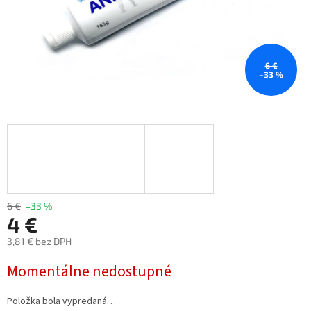
6 €
–33 %
6 €
–33 %
4 €
3,81 € bez DPH
Jednotková
Momentálne nedostupné
cena:
Položka bola vypredaná…