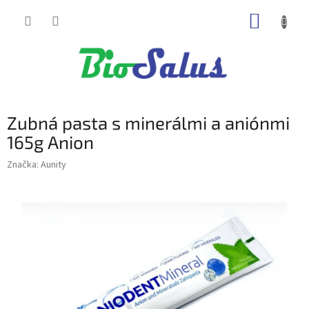
Prejsť
NÁKUP
na
obsah
KOŠÍK
Zubná pasta s minerálmi a aniónmi
165g Anion
Značka:
Aunity