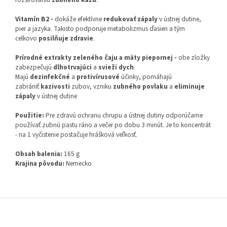
Vitamín B2 -
dokáže efektívne
redukovať zápaly
v ústnej dutine,
pier a jazyka. Takisto podporuje metabolizmus ďasien a tým
celkovo
posilňuje zdravie
.
Prírodné extrakty zeleného čaju a mäty piepornej -
obe zložky
zabezpečujú
dlhotrvajúci
a
svieži dych
.
Majú
dezinfekčné
a
protivírusové
účinky, pomáhajú
zabrániť
kazivosti
zubov, vzniku
zubného povlaku
a
eliminuje
zápaly
v ústnej dutine
Použitie:
Pre zdravú ochranu chrupu a ústnej dutiny odporúčame
používať zubnú pastu ráno a večer po dobu 3 minút. Je to koncentrát
- na 1 vyčistenie postačuje hrášková veľkosť.
Obsah balenia:
165 g
Krajina pôvodu:
Nemecko
Z
á
p