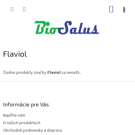
Prejsť
NÁKUP
na
obsah
KOŠÍK
Flaviol
Žiadne produkty značky
Flaviol
sa nenašli...
Z
á
p
ä
Informácie pre Vás
t
Napíšte nám
i
O našich produktoch
e
Obchodné podmienky a doprava