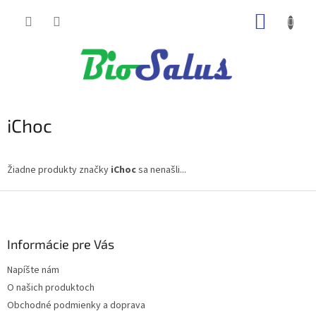
Prejsť
NÁKUP
na
obsah
KOŠÍK
iChoc
Žiadne produkty značky
iChoc
sa nenašli...
Z
á
p
ä
Informácie pre Vás
t
Napíšte nám
i
O našich produktoch
e
Obchodné podmienky a doprava