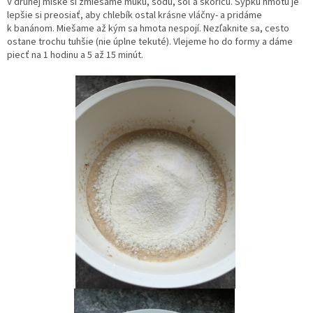
V druhej miske si zmiešame múku, sódu, soľ a škoricu. Sypkú hmotu je
lepšie si preosiať, aby chlebík ostal krásne vláčny- a pridáme
k banánom. Miešame až kým sa hmota nespojí. Nezľaknite sa, cesto
ostane trochu tuhšie (nie úplne tekuté). Vlejeme ho do formy a dáme
piecť na 1 hodinu a 5 až 15 minút.