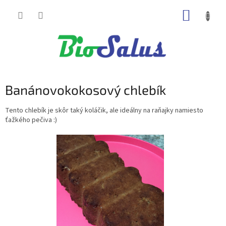
Prejsť
NÁKUP
na
obsah
KOŠÍK
Banánovokokosový chlebík
Tento chlebík je skôr taký koláčik, ale ideálny na raňajky namiesto
ťažkého pečiva :)