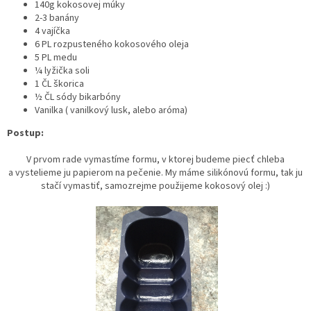
140g kokosovej múky
2-3 banány
4 vajíčka
6 PL rozpusteného kokosového oleja
5 PL medu
¼ lyžička soli
1 ČL škorica
½ ČL sódy bikarbóny
Vanilka ( vanilkový lusk, alebo aróma)
Postup:
V prvom rade vymastíme formu, v ktorej budeme piecť chleba
a vystelieme ju papierom na pečenie. My máme silikónovú formu, tak ju
stačí vymastiť, samozrejme použijeme kokosový olej :)