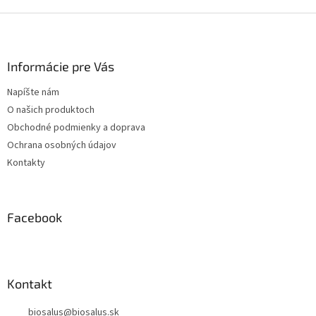
Z
á
p
ä
Informácie pre Vás
t
Napíšte nám
i
O našich produktoch
e
Obchodné podmienky a doprava
Ochrana osobných údajov
Kontakty
Facebook
Kontakt
biosalus
@
biosalus.sk