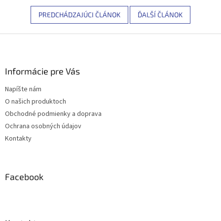
PREDCHÁDZAJÚCI ČLÁNOK
ĎALŠÍ ČLÁNOK
Z
á
p
ä
Informácie pre Vás
t
Napíšte nám
i
O našich produktoch
e
Obchodné podmienky a doprava
Ochrana osobných údajov
Kontakty
Facebook