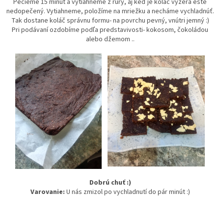
Pečieme 15 minút a vytiahneme z rúry, aj keď je koláč vyzerá ešte
nedopečený. Vytiahneme, položíme na mriežku a necháme vychladnúť.
Tak dostane koláč správnu formu- na povrchu pevný, vnútri jemný :)
Pri podávaní ozdobíme podľa predstavivosti- kokosom, čokoládou
alebo džemom ..
Dobrú chuť :)
Varovanie:
U nás zmizol po vychladnutí do pár minút :)