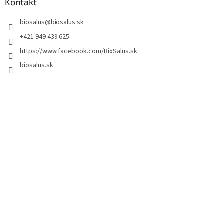
Kontakt
biosalus
@
biosalus.sk
+421 949 439 625
https://www.facebook.com/BioSalus.sk
biosalus.sk