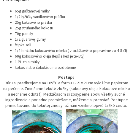
65g gaštanovej múky
1/2 lyžičky vanilkového prášku
25g kakaového prášku
25g strúhaného kokosu
70g panely
1/2 guarovej gumy
štipka soli
1/2 hrnčeku kokosového mlieka ( z práškového pripravíme zo 4-5 čl)
60g kokosového oleja (lepšie keď je tekutý)
1 PL chia múky
kokos alebo čokoládu na ozdobenie
Postup:
Rúru si predhrejeme na 165°C a formu +- 21x 21cm vyložíme papierom
na pečenie. Zmiešame tekuté zložky (kokosový olej a kokosové mlieko
a necháme odstáť). Medzičasom si zosypeme spolu všetky suché
ingrediencie a poriadne premiešame, môžeme aj preosiať. Postupne
primiešavame do tekutej zmesy- až nám vznikne lepivé ťažké cesto.